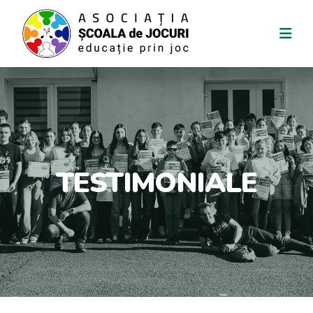
✕
Preferințe cookie-uri
✅
Cookie-uri necesare
Esențiale pentru funcționarea site-ului: sesiuni,
securitate, preferințe de bază. Nu pot fi
dezactivate.
TESTIMONIALE
📊
Cookie-uri de analiză
Ne ajută să înțelegem cum este folosit site-ul
(Google Analytics, Statcounter). Datele sunt
anonimizate.
🌐
Conținut extern